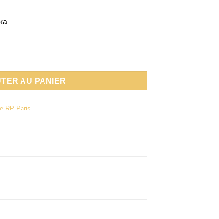
nka
oco Sun 250ml - Rp Paris
TER AU PANIER
e RP Paris