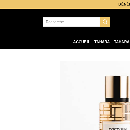
Aller
BÉNÉF
au
contenu
Recherche
pour :
ACCUEIL
TAHARA
TAHARA