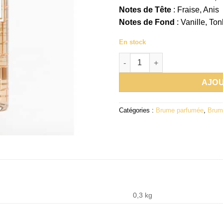
Notes de Tête
: Fraise, Anis
Notes de Fond
: Vanille, To
En stock
quantité de Brume parfumée C
AJOU
Catégories :
Brume parfumée
,
Brum
0,3 kg