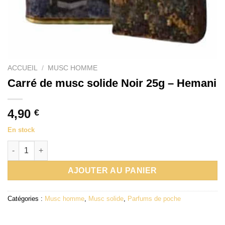
ACCUEIL
/
MUSC HOMME
Carré de musc solide Noir 25g – Hemani
4,90
€
En stock
quantité de Carré de musc solide Noir 25g – Hemani
AJOUTER AU PANIER
Catégories :
Musc homme
,
Musc solide
,
Parfums de poche