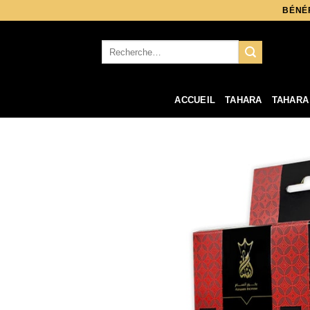
Aller
BÉNÉF
au
contenu
Recherche
pour :
ACCUEIL
TAHARA
TAHARA