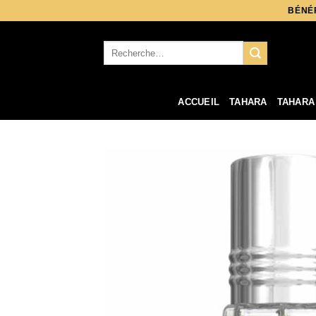
Aller
BÉNÉF
au
contenu
Recherche
pour :
ACCUEIL
TAHARA
TAHARA