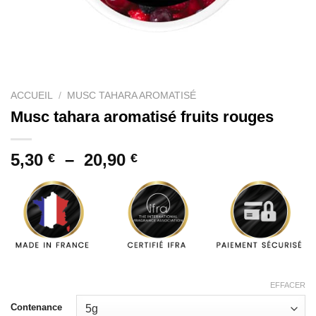
ACCUEIL
/
MUSC TAHARA AROMATISÉ
Musc tahara aromatisé fruits rouges
Plage
5,30
–
20,90
€
€
de
prix :
5,30 €
à
20,90 €
EFFACER
Contenance