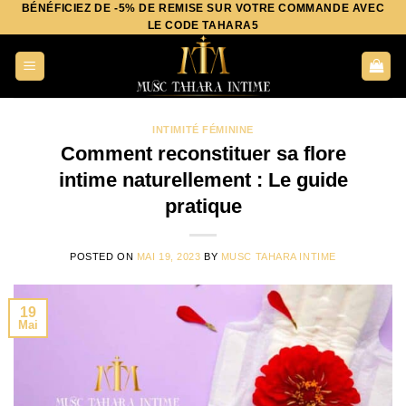
BÉNÉFICIEZ DE -5% DE REMISE SUR VOTRE COMMANDE AVEC
Aller
LE CODE TAHARA5
au
contenu
INTIMITÉ FÉMININE
Comment reconstituer sa flore
intime naturellement : Le guide
pratique
POSTED ON
MAI 19, 2023
BY
MUSC TAHARA INTIME
19
Mai