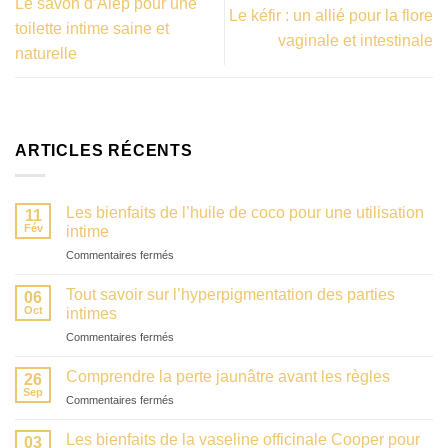
Le savon d’Alep pour une
Le kéfir : un allié pour la flore
toilette intime saine et
vaginale et intestinale
naturelle
ARTICLES RÉCENTS
Les bienfaits de l’huile de coco pour une utilisation
11
Fév
intime
sur
Commentaires fermés
Les
bienfaits
Tout savoir sur l’hyperpigmentation des parties
06
de
Oct
intimes
l’huile
sur
Commentaires fermés
de
Tout
coco
savoir
pour
Comprendre la perte jaunâtre avant les règles
26
sur
une
Sep
sur
Commentaires fermés
l’hyperpigmentation
utilisation
Comprendre
des
intime
la
Les bienfaits de la vaseline officinale Cooper pour
parties
03